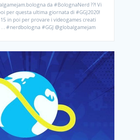
balgamejam.bologna da #BolognaNerd ??! Vi
poi per questa ultima giornata di #GGJ2020!
 15 in poi per provare i videogames creati
. . . . #nerdbologna #GGJ @globalgamejam