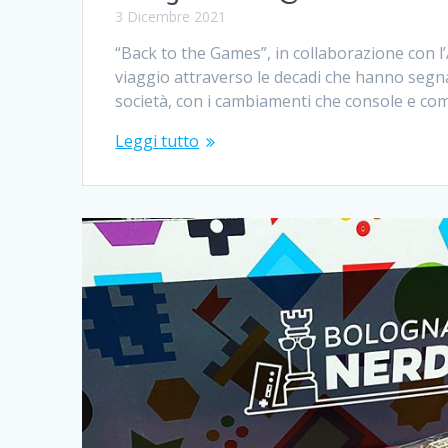
3 Dicembre 2021
“Back to the Games”, in collaborazione con l
viaggio attraverso le decadi che hanno segna
società, con i cambiamenti che console e c
Leggi tutto