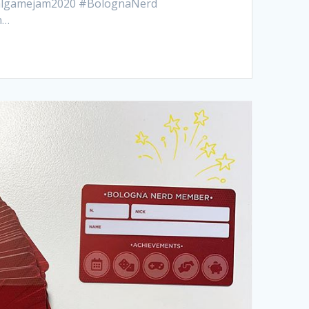
algamejam2020 #BolognaNerd
n…