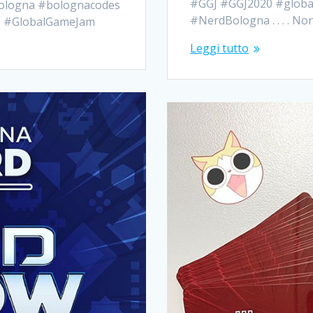
#GGJ #GGJ2020 #glob
dBologna #bolognacodes
#NerdBologna . . . . No
0 #GlobalGameJam
Leggi tutto