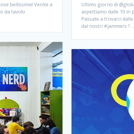
se bellissime! Venite a
Ultimo giorno di @glo
co da tavolo
aspettiamo dalle 10 in 
Passate a trovarci dalle
dai nostri #jammers ? 