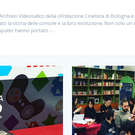
’Archivio Videoludico della oFndazione Cineteca di Bologna 
to la storia delle console e la loro evoluzione. Non solo un
omputer hanno portato –…