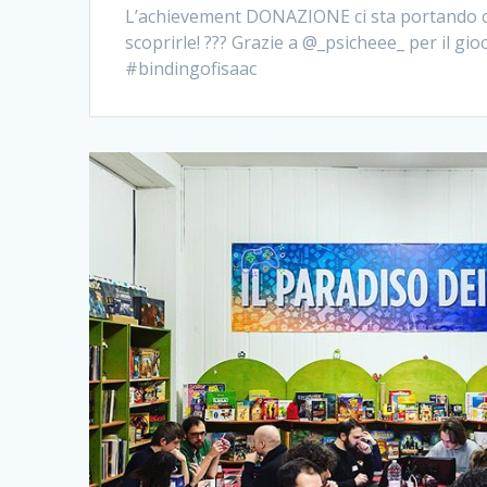
L’achievement DONAZIONE ci sta portando co
scoprirle! ??? Grazie a @_psicheee_ per il gio
#bindingofisaac