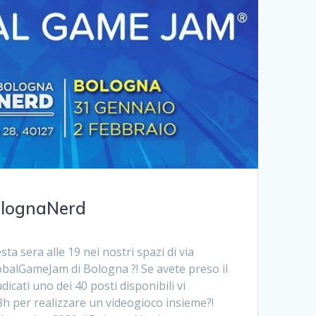
olognaNerd
ta sera alle 19 nei nostri spazi di via
GlobalGameJam di Bologna ?! Se avete preso il
udicati uno dei 40 posti disponibili vi
h per realizzare un videogioco insieme?!