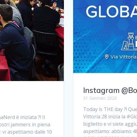
Instagram @B
31 Gennaio 2020
Today is THE day ?! Ques
Vittoria 28 inizia la #
erd è iniziata ?! Il
biglietto e vi siete aggi
nostri jammers in piena
aspettiamo: abbiamo 48
: vi aspettiamo dalle 10