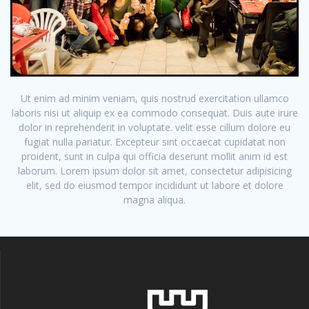
Ut enim ad minim veniam, quis nostrud exercitation ullamco
laboris nisi ut aliquip ex ea commodo consequat. Duis aute irure
dolor in reprehenderit in voluptate. velit esse cillum dolore eu
fugiat nulla pariatur. Excepteur sint occaecat cupidatat non
proident, sunt in culpa qui officia deserunt mollit anim id est
laborum. Lorem ipsum dolor sit amet, consectetur adipisicing
elit, sed do eiusmod tempor incididunt ut labore et dolore
magna aliqua.