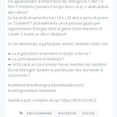
Sei appassionato di informatica ⌨️, videogiochi ?, libri ? e
film ?? Preferisci passare il tempo libero al pc o dedicandolo
alla cultura?
Se hai (indicativamente) tra i 18 e i 28 anni e pensi di essere
un TrueNerd™️ probabilmente sei la persona giusta per
rappresentare Bologna Nerd al game show televisivo di
Canale 5 Avanti un Altro! Mediaset!
Se sei interessato a partecipare scrivici, tenendo conto che:
➡️ Le registrazioni avverranno in studio a Roma ?
➡️ La partecipazione è retribuita ?
➡️ NON sarai un concorrente ma un membro del salottino:
dovrai interagire durante la puntata per fare domande ai
concorrenti ?
#call4nerd #nerdbologna #avantiunaltronerd
#castingmediaset #daidaidai
Guarda il post completo da qui: https://ift.tt/32S4Zs2
#BOLOGNANERD
#FACEBOOK
#SOCIAL