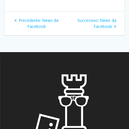
Navigazione
Articolo
Articolo
Precedente:
News da
Successivo:
News da
articoli
precedente:
successivo:
Facebook
Facebook