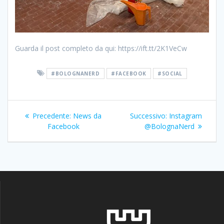
Guarda il post completo da qui: https://ift.tt/2K1VeCw
#BOLOGNANERD
#FACEBOOK
#SOCIAL
Navigazione
Articolo
Articolo
Precedente:
News da
Successivo:
Instagram
articoli
precedente:
successivo:
Facebook
@BolognaNerd