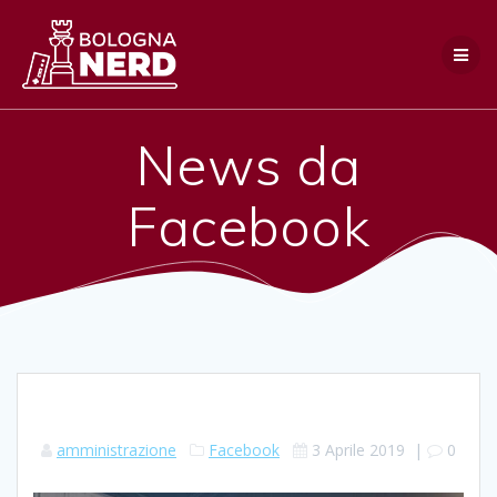
Salta
al
contenuto
News da
Facebook
amministrazione
Facebook
3 Aprile 2019
|
0