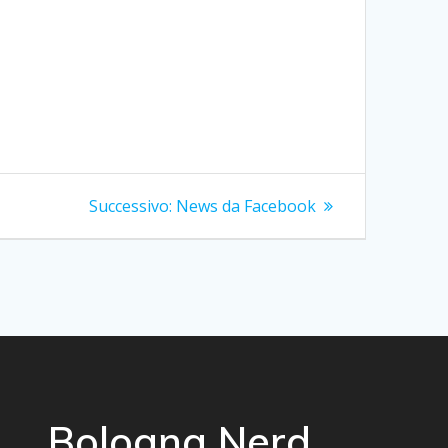
Articolo
Successivo:
News da Facebook
successivo:
Bologna Nerd