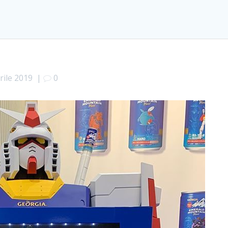
rile 2019
|
0