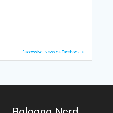
Articolo
Successivo:
News da Facebook
successivo:
Bologna Nerd