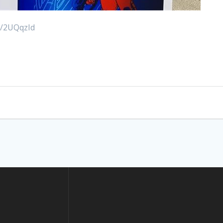
ly/2UQqzId