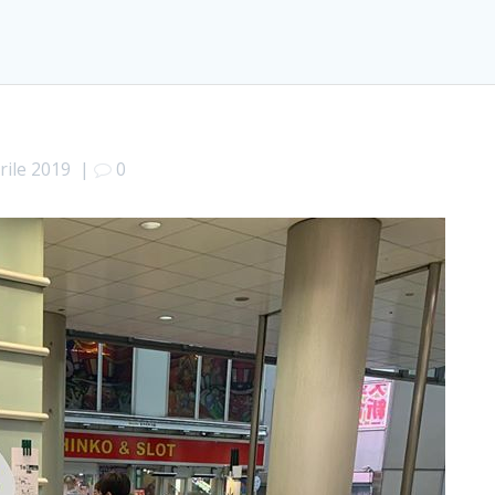
rile 2019
|
0