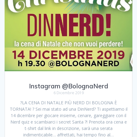
Instagram @BolognaNerd
6 Dicembre 2019
?LA CENA DI NATALE PIÙ NERD DI BOLOGNA È
TORNATA! ? Sei mai stato ad una DinNerd? Ti aspettiamo il
14 dicembre per giocare insieme, cenare, gareggiare con il
Nerd quiz e scambiarci i secret Santa ?! Prenota ora cena e
t-shirt dal link in descrizione, sarà una serata
indimenticabile… affrettati, hai tempo fino al…