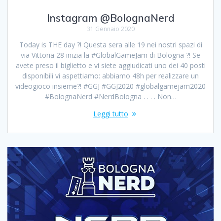
Instagram @BolognaNerd
31 Gennaio 2020
Today is THE day ?! Questa sera alle 19 nei nostri spazi di
via Vittoria 28 inizia la #GlobalGameJam di Bologna ?! Se
avete preso il biglietto e vi siete aggiudicati uno dei 40 posti
disponibili vi aspettiamo: abbiamo 48h per realizzare un
videogioco insieme?! #GGJ #GGJ2020 #globalgamejam2020
#BolognaNerd #NerdBologna . . . . Non…
Leggi tutto