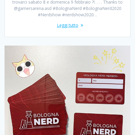
trovarci sabato 8 e domenica 9 febbraio ?!. . . . Thanks to
@gamersarena.asd #BolognaNerd #BolognaNerd2020
#Nerdshow #nerdshow2020…
Leggi tutto