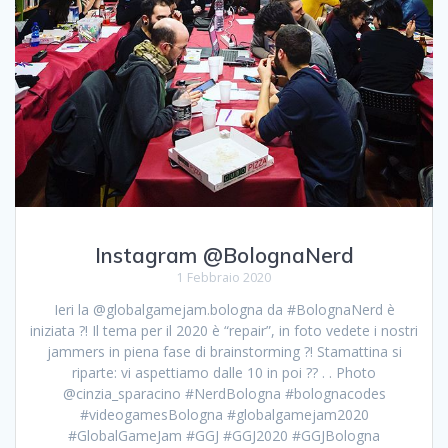
Instagram @BolognaNerd
1 Febbraio 2020
Ieri la @globalgamejam.bologna da #BolognaNerd è
iniziata ?! Il tema per il 2020 è “repair”, in foto vedete i nostri
jammers in piena fase di brainstorming ?! Stamattina si
riparte: vi aspettiamo dalle 10 in poi ?? . . Photo
@cinzia_sparacino #NerdBologna #bolognacodes
#videogamesBologna #globalgamejam2020
#GlobalGameJam #GGJ #GGJ2020 #GGJBologna