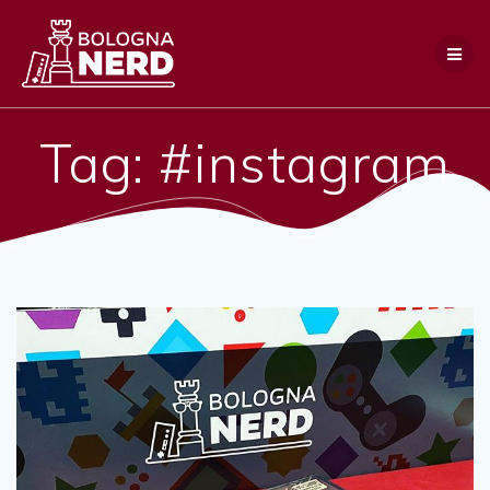
Salta
al
contenuto
Tag:
#instagram