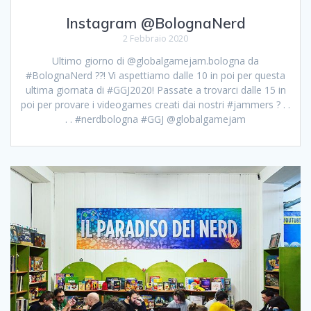
Instagram @BolognaNerd
2 Febbraio 2020
Ultimo giorno di @globalgamejam.bologna da
#BolognaNerd ??! Vi aspettiamo dalle 10 in poi per questa
ultima giornata di #GGJ2020! Passate a trovarci dalle 15 in
poi per provare i videogames creati dai nostri #jammers ? . .
. . #nerdbologna #GGJ @globalgamejam