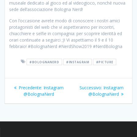
museale dedicato al gioco ed al videogioco, nonché nuova
sede dell’associazione Bologna Nerd!
Con l’occasione avrete modo di conoscere i nostri amici
protagonisti del web che vi aspetteranno per incontri,
chiacchiere e selfie in compagnia: per scoprire identità ed
orari continuate a seguirci ;)! Vi aspettiamo il 9 e il 10
febbraio! #BolognaNerd #NerdShow2019 #NerdBologna
#BOLOGNANERD
#INSTAGRAM
#PICTURE
Navigazione
Articolo
Articolo
Precedente:
Instagram
Successivo:
Instagram
articoli
precedente:
successivo:
@BolognaNerd
@BolognaNerd