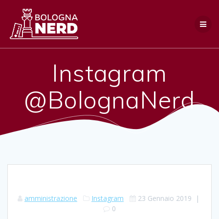
Salta
al
contenuto
Instagram
@BolognaNerd
amministrazione
Instagram
23 Gennaio 2019
|
0