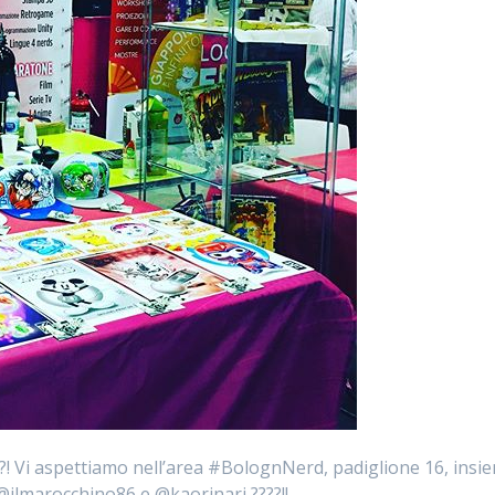
Vi aspettiamo nell’area #BolognNerd, padiglione 16, insieme
lmarocchino86 e @kaorinari ????!!