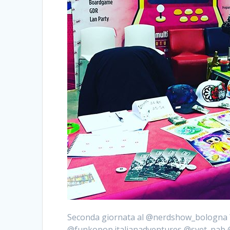
Seconda giornata al @nerdshow_bologna ?! 
@funkopop.italianadventures @svet_nab @i