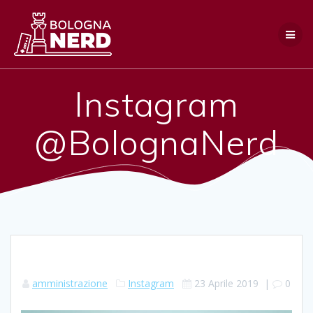
Salta
al
contenuto
Instagram
@BolognaNerd
amministrazione
Instagram
23 Aprile 2019
|
0