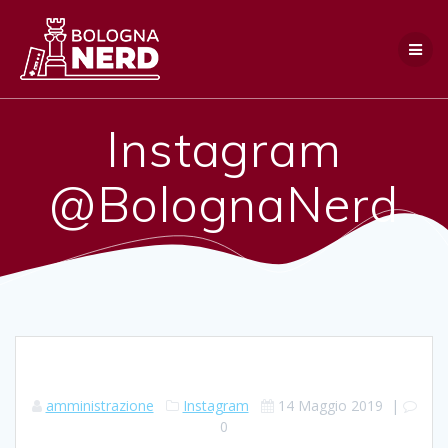
Salta
al
contenuto
Instagram
@BolognaNerd
amministrazione
Instagram
14 Maggio 2019
|
0