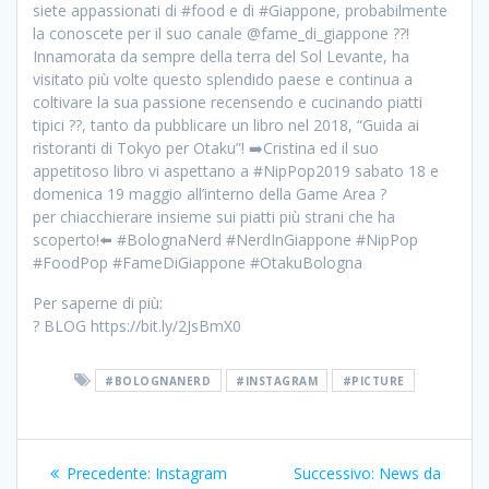
siete appassionati di #food e di #Giappone, probabilmente
la conoscete per il suo canale @fame_di_giappone ??!
Innamorata da sempre della terra del Sol Levante, ha
visitato più volte questo splendido paese e continua a
coltivare la sua passione recensendo e cucinando piatti
tipici ??, tanto da pubblicare un libro nel 2018, “Guida ai
ristoranti di Tokyo per Otaku”! ➡️Cristina ed il suo
appetitoso libro vi aspettano a #NipPop2019 sabato 18 e
domenica 19 maggio all’interno della Game Area ?
per chiacchierare insieme sui piatti più strani che ha
scoperto!⬅️ #BolognaNerd #NerdInGiappone #NipPop
#FoodPop #FameDiGiappone #OtakuBologna
Per saperne di più:
? BLOG https://bit.ly/2JsBmX0
#BOLOGNANERD
#INSTAGRAM
#PICTURE
Navigazione
Articolo
Articolo
Precedente:
Instagram
Successivo:
News da