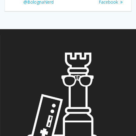
articoli
precedente:
successivo:
@BolognaNerd
Facebook