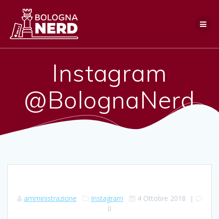
Salta
al
contenuto
Instagram
@BolognaNerd
amministrazione
Instagram
4 Ottobre 2018
|
0