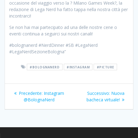
occasione del viaggio verso la ? Milano Games Week?, la
redazione di Lega Nerd ha fatto tappa nella nostra città per
incontrarci!
Se non hai mai partecipato ad una delle nostre cene o
eventi continua a seguirci sui nostri canali!
#bolognanerd #NerdDinner #SB #LegaNerd
#LegaNerdSezioneBologna”
#BOLOGNANERD
#INSTAGRAM
#PICTURE
Navigazione
Articolo
Articolo
Precedente:
Instagram
Successivo:
Nuova
articoli
precedente:
successivo:
@BolognaNerd
bacheca virtuale!