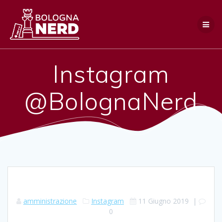
Salta
al
contenuto
Instagram
@BolognaNerd
amministrazione
Instagram
11 Giugno 2019
|
0