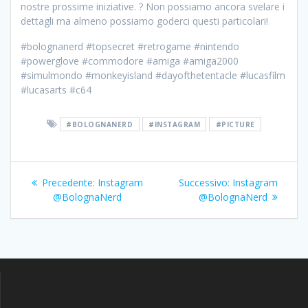
nostre prossime iniziative. ? Non possiamo ancora svelare i
dettagli ma almeno possiamo goderci questi particolari!
#bolognanerd #topsecret #retrogame #nintendo
#powerglove #commodore #amiga #amiga2000
#simulmondo #monkeyisland #dayofthetentacle #lucasfilm
#lucasarts #c64
#BOLOGNANERD
#INSTAGRAM
#PICTURE
Navigazione
Articolo
Articolo
Precedente:
Instagram
Successivo:
Instagram
articoli
precedente:
successivo:
@BolognaNerd
@BolognaNerd