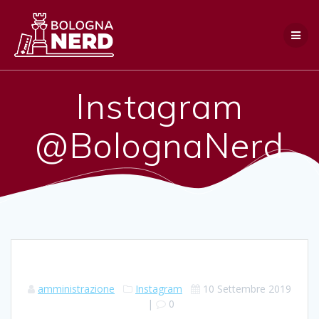
Salta
al
contenuto
Instagram
@BolognaNerd
amministrazione
Instagram
10 Settembre 2019
|
0