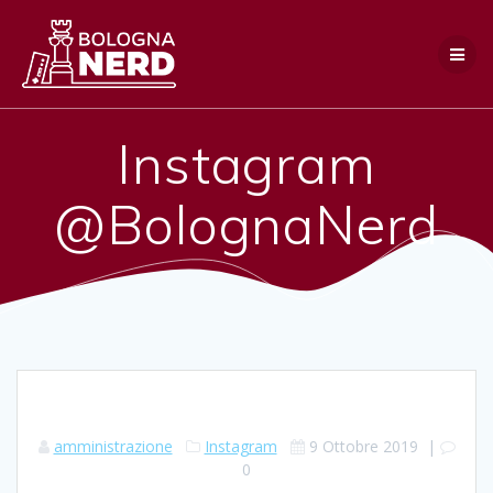
Salta
al
contenuto
Instagram
@BolognaNerd
amministrazione
Instagram
9 Ottobre 2019
|
0