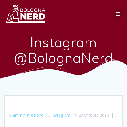
Salta
al
contenuto
Instagram
@BolognaNerd
amministrazione
Instagram
28 Ottobre 2019
|
0