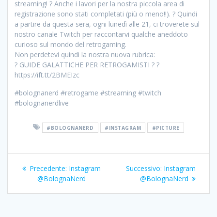
streaming! ? Anche i lavori per la nostra piccola area di
registrazione sono stati completati (più o meno!!). ? Quindi
a partire da questa sera, ogni lunedì alle 21, ci troverete sul
nostro canale Twitch per raccontarvi qualche aneddoto
curioso sul mondo del retrogaming.
Non perdetevi quindi la nostra nuova rubrica:
? GUIDE GALATTICHE PER RETROGAMISTI ? ?
https://ift.tt/2BMEIzc
#bolognanerd #retrogame #streaming #twitch
#bolognanerdlive
#BOLOGNANERD
#INSTAGRAM
#PICTURE
Navigazione
Articolo
Articolo
Precedente:
Instagram
Successivo:
Instagram
articoli
precedente:
successivo:
@BolognaNerd
@BolognaNerd