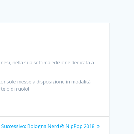
nesi, nella sua settima edizione dedicata a
 console messe a disposizione in modalità
te o di ruolo!
Articolo
Successivo:
Bologna Nerd @ NipPop 2018
successivo: