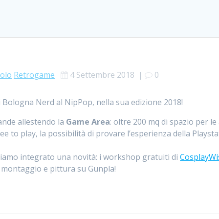
volo
Retrogame
4 Settembre 2018
|
0
i Bologna Nerd al NipPop, nella sua edizione 2018!
ande allestendo la
Game Area
: oltre 200 mq di spazio per le
o play, la possibilità di provare l’esperienza della Playstati
amo integrato una novità: i workshop gratuiti di
CosplayWi
l montaggio e pittura su Gunpla!