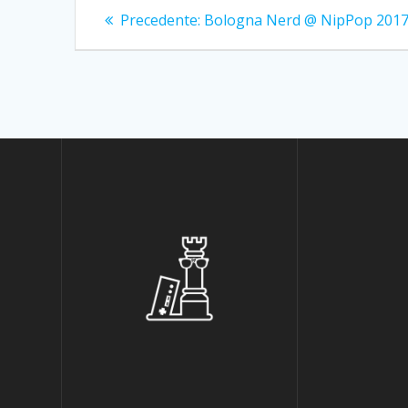
Navigazione
Articolo
Precedente:
Bologna Nerd @ NipPop 201
precedente:
articoli