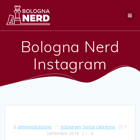
Salta
al
contenuto
Bologna Nerd
Instagram
amministrazione
Instagram
Senza categoria
7
Settembre 2018
|
0