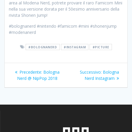
area al Modena Nerd, potrete provare il raro Famicom Mini
nella sua versione dorata per il 50esimo anniversario della
rivista Shonen Jump!
#bolognanerd #nintendo #famicom #mini #shonenjump
#modenanerd
#BOLOGNANERD
#INSTAGRAM
#PICTURE
Navigazione
Articolo
Articolo
Precedente:
Bologna
Successivo:
Bologna
articoli
precedente:
successivo:
Nerd @ NipPop 2018
Nerd Instagram