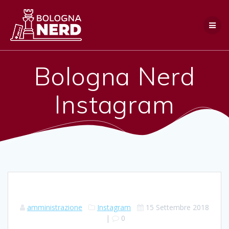
Salta
al
contenuto
Bologna Nerd
Instagram
amministrazione
Instagram
15 Settembre 2018
|
0