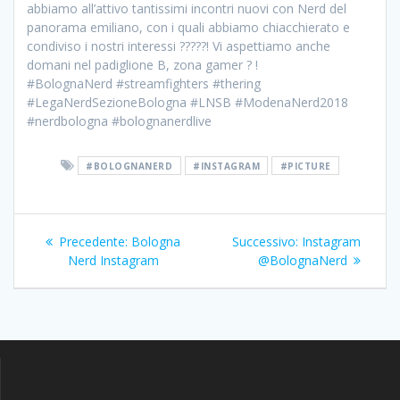
abbiamo all’attivo tantissimi incontri nuovi con Nerd del
panorama emiliano, con i quali abbiamo chiacchierato e
condiviso i nostri interessi ???️??! Vi aspettiamo anche
domani nel padiglione B, zona gamer ? !
#BolognaNerd #streamfighters #thering
#LegaNerdSezioneBologna #LNSB #ModenaNerd2018
#nerdbologna #bolognanerdlive
#BOLOGNANERD
#INSTAGRAM
#PICTURE
Navigazione
Articolo
Articolo
Precedente:
Bologna
Successivo:
Instagram
articoli
precedente:
successivo:
Nerd Instagram
@BolognaNerd