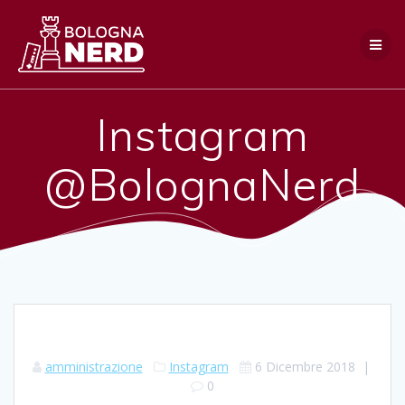
Salta
al
contenuto
Instagram
@BolognaNerd
amministrazione
Instagram
6 Dicembre 2018
|
0