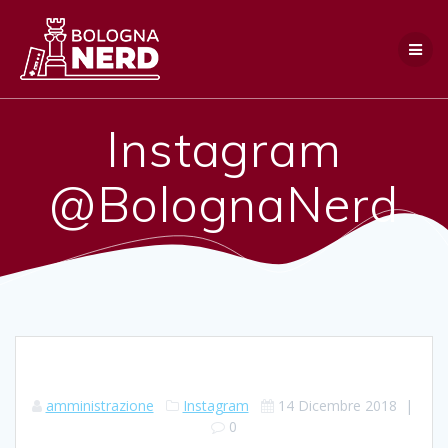
Salta
al
contenuto
Instagram
@BolognaNerd
amministrazione
Instagram
14 Dicembre 2018
|
0